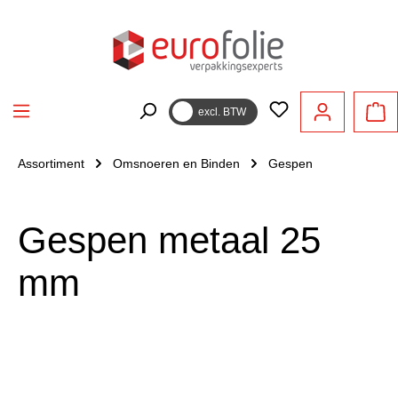
hoofdinhoud
excl. BTW
Assortiment
Omsnoeren en Binden
Gespen
Gespen metaal 25
mm
Afbeeldingengalerij overslaan