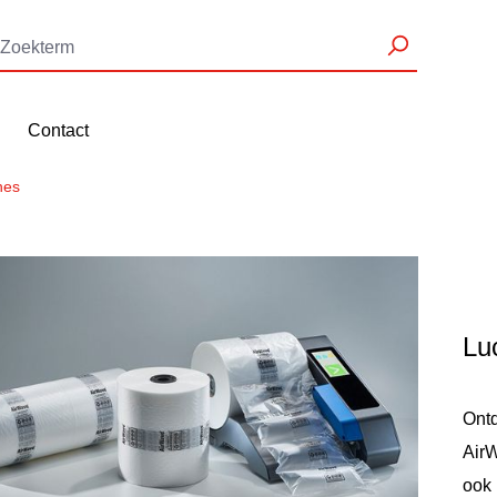
Contact
nes
Lu
Ont
AirW
ook 