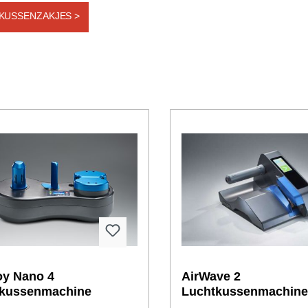
KUSSENZAKJES >
oy Nano 4
AirWave 2
tkussenmachine
Luchtkussenmachin