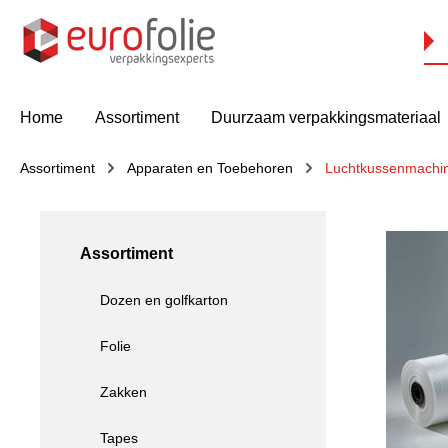
oekopdracht
Ga naar de hoofdnavigatie
Home
Assortiment
Duurzaam verpakkingsmateriaal
Assortiment
Apparaten en Toebehoren
Luchtkussenmachi
Assortiment
Dozen en golfkarton
Folie
Zakken
Tapes