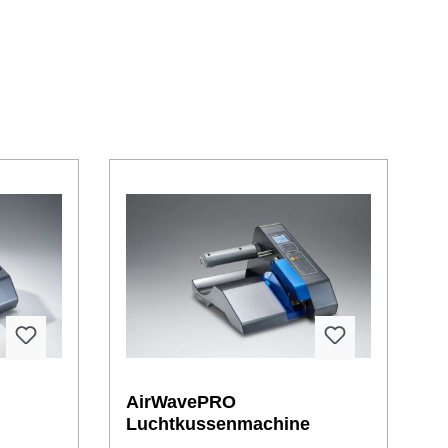
AirWavePRO
e
Luchtkussenmachine