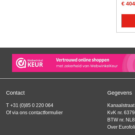
€ 404
Contact
Gegevens
T +31 (0)85 0 220 064
Kanaalstraa
Of via ons
contactformulier
KvK nr. 637
BTW nr. NL
Over Eurofol