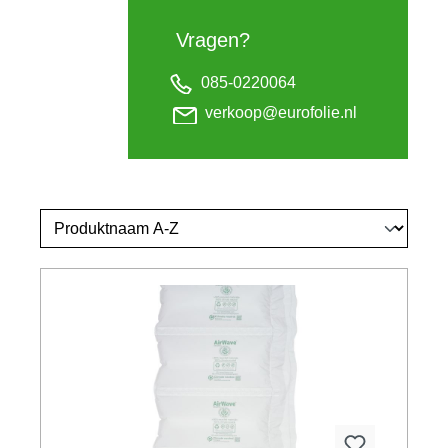
Vragen?
085-0220064
verkoop@eurofolie.nl