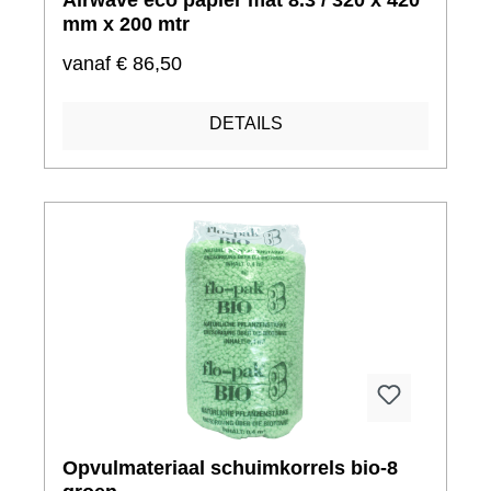
Airwave eco papier mat 8.3 / 320 x 420
mm x 200 mtr
vanaf
€ 86,50
DETAILS
Opvulmateriaal schuimkorrels bio-8