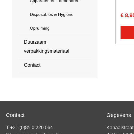
Apparaten en Toebehoren
Disposables & Hygiëne
€ 8,9
Opruiming
Duurzaam
verpakkingsmateriaal
Contact
Contact
Gegevens
T +31 (0)85 0 220 064
Kanaalstraa