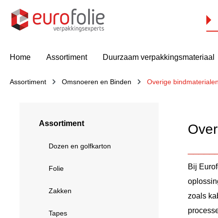
oekopdracht
Ga naar de hoofdnavigatie
Home
Assortiment
Duurzaam verpakkingsmateriaal
Assortiment
Omsnoeren en Binden
Overige bindmateriale
Assortiment
Over
Dozen en golfkarton
_____
Bij Euro
Folie
oplossin
Zakken
zoals ka
processe
Tapes