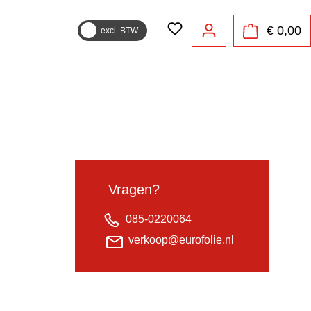
€ 0,00
excl. BTW
Vragen?
085-0220064
verkoop@eurofolie.nl