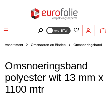
hoofdinhoud
excl. BTW
Assortiment
Omsnoeren en Binden
Omsnoeringsband
Omsnoeringsband
polyester wit 13 mm x
1100 mtr