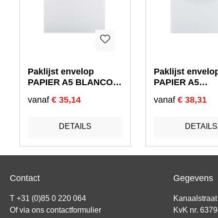
Paklijst envelop
Paklijst envelo
PAPIER A5 BLANCO
PAPIER A5
228 x 165 mm
PACKINGLIST 2
vanaf
€ 35,14
vanaf
€ 38,31
165 mm
DETAILS
DETAILS
Contact
Gegevens
T +31 (0)85 0 220 064
Kanaalstraa
Of via ons
contactformulier
KvK nr. 637