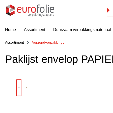
oekopdracht
Ga naar de hoofdnavigatie
Home
Assortiment
Duurzaam verpakkingsmateriaal
Assortiment
Verzendverpakkingen
Paklijst envelop PAP
Afbeeldingengalerij overslaan