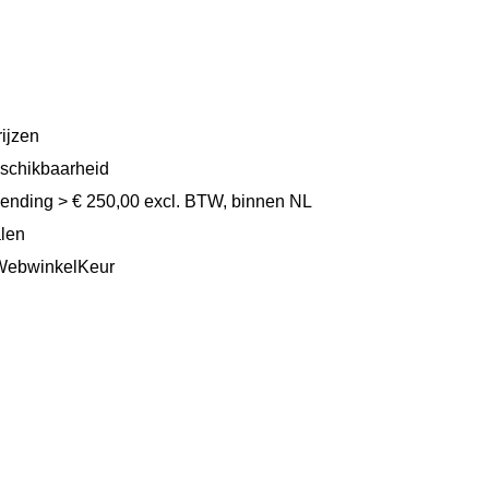
ijzen
eschikbaarheid
zending > € 250,00 excl. BTW, binnen NL
alen
WebwinkelKeur