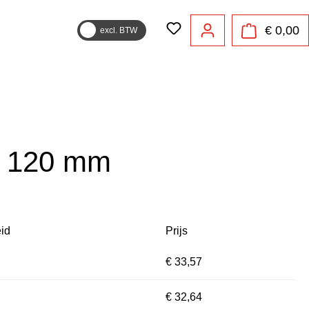
€ 0,00
excl. BTW
x 120 mm
id
Prijs
€ 33,57
€ 32,64