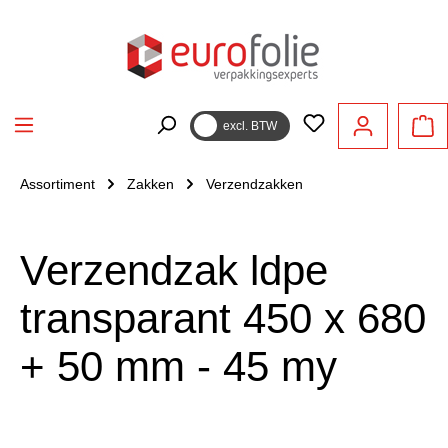
hoofdinhoud
excl. BTW
Assortiment
Zakken
Verzendzakken
Verzendzak ldpe
transparant 450 x 680
+ 50 mm - 45 my