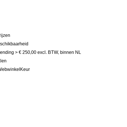
ijzen
eschikbaarheid
zending > € 250,00 excl. BTW, binnen NL
alen
WebwinkelKeur