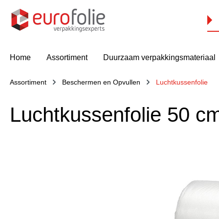
oekopdracht
Ga naar de hoofdnavigatie
Home
Assortiment
Duurzaam verpakkingsmateriaal
Assortiment
Beschermen en Opvullen
Luchtkussenfolie
Luchtkussenfolie 50 cm
Afbeeldingengalerij overslaan