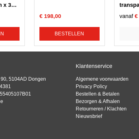
m x 300
transp
150 mtr
€ 198,00
vanaf
€
EN
BESTELLEN
Klantenservice
t 90, 5104AD Dongen
Algemene voorwaarden
94381
Privacy Policy
855405107B01
Bestellen & Betalen
ie
Bezorgen & Afhalen
Retourneren / Klachten
Nieuwsbrief