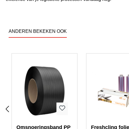
ANDEREN BEKEKEN OOK
Productgalerij overslaan
Omsnoeringsband PP
Freshcling foli