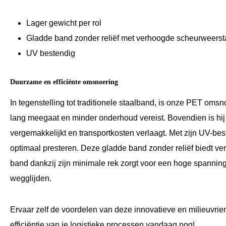
Lager gewicht per rol
Gladde band zonder reliëf met verhoogde scheurweers
UV bestendig
Duurzame en efficiënte omsnoering
In tegenstelling tot traditionele staalband, is onze PET oms
lang meegaat en minder onderhoud vereist. Bovendien is hij 
vergemakkelijkt en transportkosten verlaagt. Met zijn UV-beste
optimaal presteren. Deze gladde band zonder reliëf biedt v
band dankzij zijn minimale rek zorgt voor een hoge spanni
wegglijden.
Ervaar zelf de voordelen van deze innovatieve en milieuvri
efficiëntie van je logistieke processen vandaag nog!