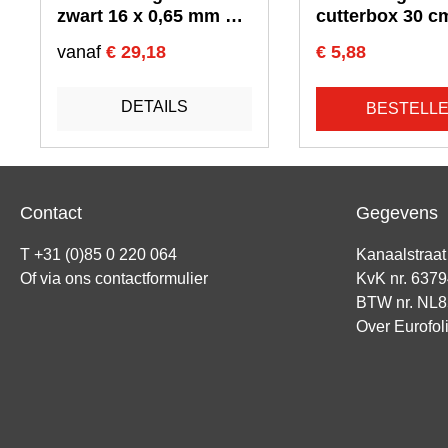
zwart 16 x 0,65 mm x
cutterbox 30 c
2000 mtr kern 200
mtr
vanaf
€ 29,18
€ 5,88
DETAILS
BESTELL
Contact
Gegevens
T +31 (0)85 0 220 064
Kanaalstraa
Of via ons
contactformulier
KvK nr. 637
BTW nr. NL
Over Eurofol