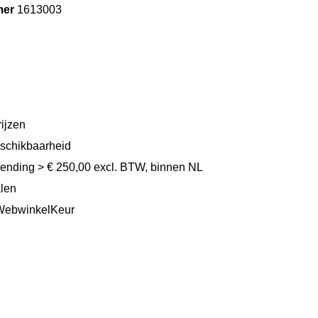
mer
1613003
ijzen
eschikbaarheid
zending > € 250,00 excl. BTW, binnen NL
alen
WebwinkelKeur