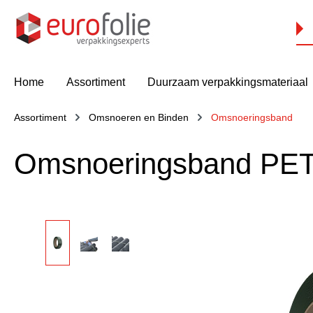
oekopdracht
Ga naar de hoofdnavigatie
Home
Assortiment
Duurzaam verpakkingsmateriaal
Assortiment
Omsnoeren en Binden
Omsnoeringsband
Omsnoeringsband PET 
Afbeeldingengalerij overslaan