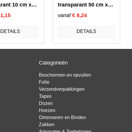
arant 10 cm x
transparant 50 cm x
 - 23 my
300 mtr - T20
 1,15
vanaf
€ 8,24
DETAILS
DETAILS
Categorieën
Beschermen en opvullen
Folie
Verzendverpakkingen
Tapes
Dozen
Hoezen
Omsnoeren en Binden
Zakken
Apparaten & Toebehoren